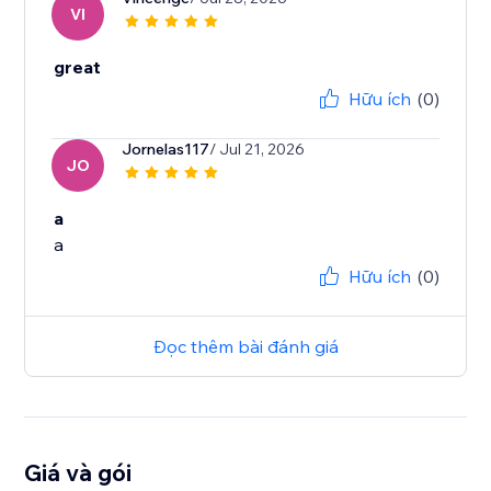
VI
great
Hữu ích
(0)
Jornelas117
/ Jul 21, 2026
JO
a
a
Hữu ích
(0)
Đọc thêm bài đánh giá
Giá và gói