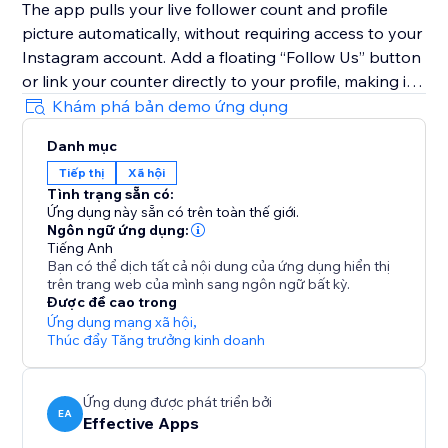
The app pulls your live follower count and profile
picture automatically, without requiring access to your
Instagram account. Add a floating “Follow Us” button
or link your counter directly to your profile, making it
simple for visitors to follow you instantly and grow
Khám phá bản demo ứng dụng
your engaged audience.
Danh mục
Tiếp thị
Xã hội
With Instagram Followers Counter, you’ll transform
Tình trạng sẵn có:
traffic into followers, increase engagement, and
Ứng dụng này sẵn có trên toàn thế giới.
showcase the social proof your brand truly deserves.
Ngôn ngữ ứng dụng:
Tiếng Anh
Bạn có thể dịch tất cả nội dung của ứng dụng hiển thị
trên trang web của mình sang ngôn ngữ bất kỳ.
Được đề cao trong
Ứng dụng mạng xã hội
,
Thúc đẩy Tăng trưởng kinh doanh
Ứng dụng được phát triển bởi
EA
Effective Apps