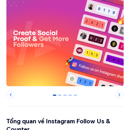
0
1
2
3
4
Tổng quan về Instagram Follow Us &
Counter