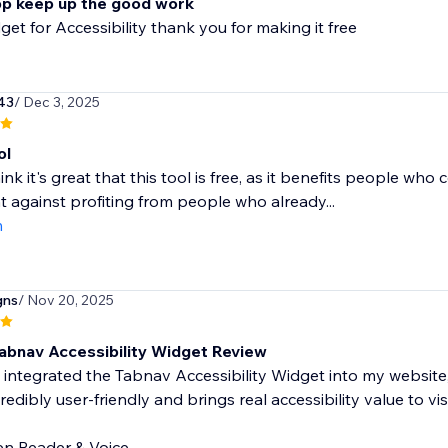
p keep up the good work
get for Accessibility thank you for making it free
43
/ Dec 3, 2025
ol
hink it's great that this tool is free, as it benefits people who 
 against profiting from people who already...
m
gns
/ Nov 20, 2025
️ Tabnav Accessibility Widget Review
y integrated the Tabnav Accessibility Widget into my website
credibly user-friendly and brings real accessibility value to vis
n Reader & Voice...