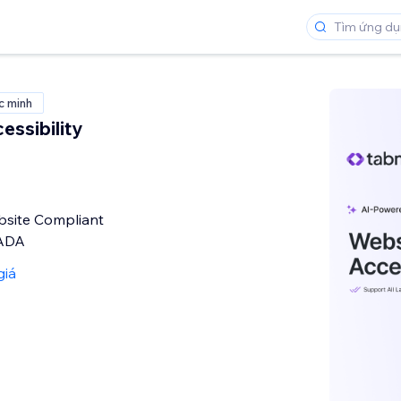
c minh
essibility
site Compliant
 ADA
giá