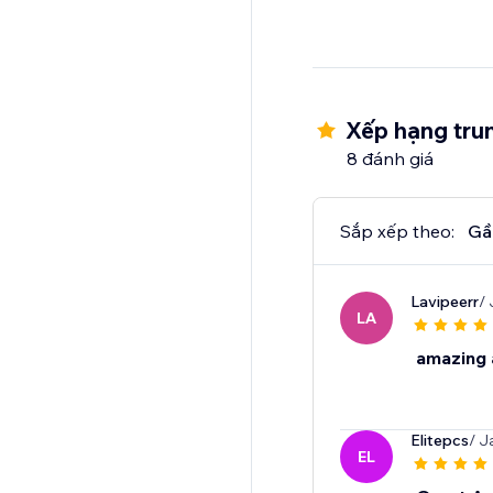
Xếp hạng trun
8 đánh giá
Sắp xếp theo:
Gầ
Lavipeerr
/ 
LA
amazing 
Elitepcs
/ J
EL