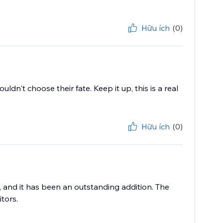
Hữu ích
(0)
couldn't choose their fate. Keep it up, this is a real
Hữu ích
(0)
, and it has been an outstanding addition. The
itors.