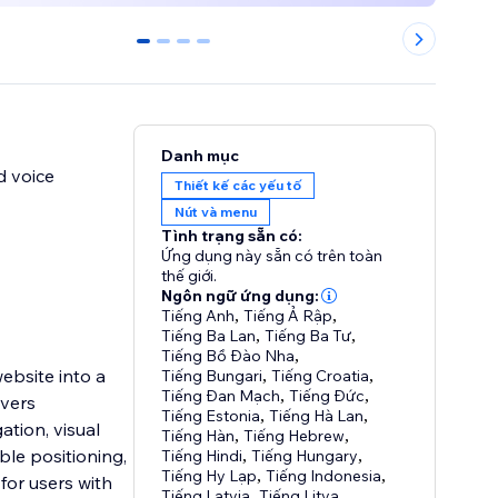
0
1
2
3
Danh mục
d voice
Thiết kế các yếu tố
Nút và menu
Tình trạng sẵn có:
Ứng dụng này sẵn có trên toàn
thế giới.
Ngôn ngữ ứng dụng:
Tiếng Anh
,
Tiếng Ả Rập
,
Tiếng Ba Lan
,
Tiếng Ba Tư
,
Tiếng Bồ Đào Nha
,
ebsite into a
Tiếng Bungari
,
Tiếng Croatia
,
Tiếng Đan Mạch
,
Tiếng Đức
,
ivers
Tiếng Estonia
,
Tiếng Hà Lan
,
ation, visual
Tiếng Hàn
,
Tiếng Hebrew
,
le positioning,
Tiếng Hindi
,
Tiếng Hungary
,
Tiếng Hy Lạp
,
Tiếng Indonesia
,
for users with
Tiếng Latvia
,
Tiếng Litva
,