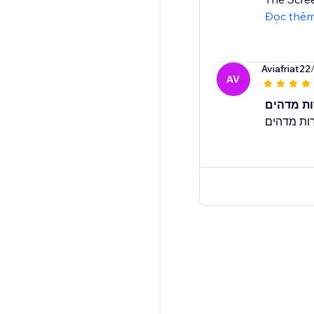
Đọc thê
Aviafriat22
AV