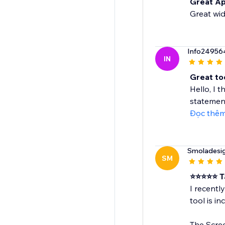
Great Ap
Great wid
Info24956
IN
Great to
Hello, I t
statement
Đọc thê
Smoladesi
SM
⭐️⭐️⭐️⭐️⭐
I recentl
tool is in
The Scree