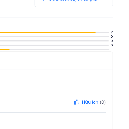
7
0
0
0
1
Hữu ích
(0)