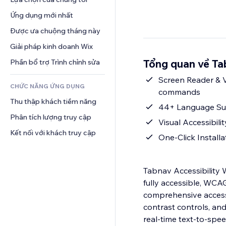
Video
Hội thoại
Mẫu trang
Thăm dò ý kiến
Giải pháp kho bãi
Ứng dụng mới nhất
PDF
Hiệu ứng hình ảnh
Trò chuyện
Giao hàng bỏ qua khâu vận 
Chia sẻ tệp
Được ưa chuộng tháng này
Nút và menu
chuyển
Bình luận
Tin tức
Biểu ngữ và Huy hiệu
Giải pháp kinh doanh Wix
Định giá và gói đăng ký
Điện thoại
Dịch vụ nội dung
Máy tính
Gọi vốn cộng đồng
Cộng đồng
Tổng quan về Ta
Phần bổ trợ Trình chỉnh sửa
Hiệu ứng văn bản
Tìm kiếm
Đồ ăn và thức uống
Đánh giá và chứng thực
Screen Reader & V
CHỨC NĂNG ỨNG DỤNG
Thời tiết
Quản lý quan hệ khách hàng
commands
Thu thập khách tiềm năng
Bảng biểu
44+ Language Supp
Phân tích lượng truy cập
Visual Accessibili
Kết nối với khách truy cập
One-Click Install
Tabnav Accessibility 
fully accessible, WCAG
comprehensive accessib
contrast controls, an
real-time text-to-spe