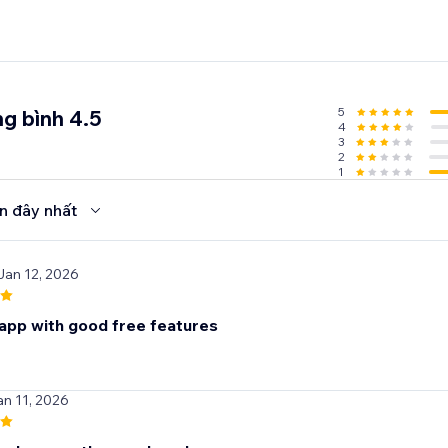
5
g bình 4.5
4
3
2
1
n đây nhất
Jan 12, 2026
app with good free features
an 11, 2026