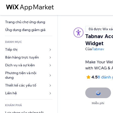
Trang chủ chợ ứng dụng
Đã được Wix xá
Ứng dụng đang giảm giá
Tabnav Acc
DANH MỤC
Widget
Của
Tabnav
Tiếp thị
Bán hàng trực tuyến
Quảng cáo
Make Your Web
Di động
Dịch vụ và sự kiện
Ứng dụng cho Cửa hàng
with WCAG &
Phân tích
Vận chuyển và Giao hàng
Phương tiện và nội 
Khách sạn
4.5
8 đánh 
dung
Xã hội
Nút bán hàng
Sự kiện
Thiết kế các yếu tố
Bộ sưu tập ảnh
SEO
Khóa học trực tuyến
Nhà hàng
Âm nhạc
Tương tác
Bản đồ và dẫn đường
Liên hệ 
In theo yêu cầu
Bất động sản
Tệp phát thanh
Niêm yết trang web
Quyền riêng tư và bảo mật
Kế toán
Mẫu
Đặt dịch vụ
Miễn phí
KHÁM PHÁ
Nhiếp ảnh
Email
Đồng hồ
Phiếu giảm giá và khách hàng 
Blog
trung thành
Lựa chọn của chúng tôi