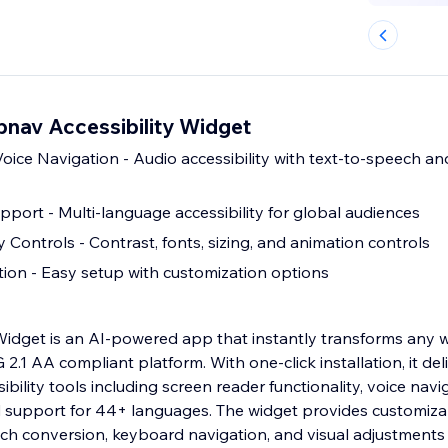
bnav Accessibility Widget
oice Navigation - Audio accessibility with text-to-speech an
ort - Multi-language accessibility for global audiences
ty Controls - Contrast, fonts, sizing, and animation controls
ation - Easy setup with customization options
Widget is an AI-powered app that instantly transforms any w
 2.1 AA compliant platform. With one-click installation, it del
ility tools including screen reader functionality, voice navig
d support for 44+ languages. The widget provides customizab
ech conversion, keyboard navigation, and visual adjustments 