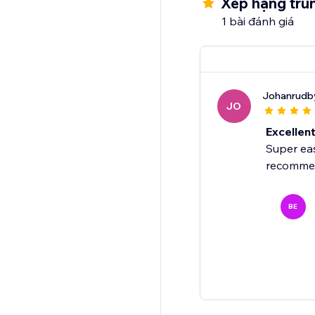
Xếp hạng trun
1 bài đánh giá
Johanrudb
JO
Excellen
Super easy
recommen
BE