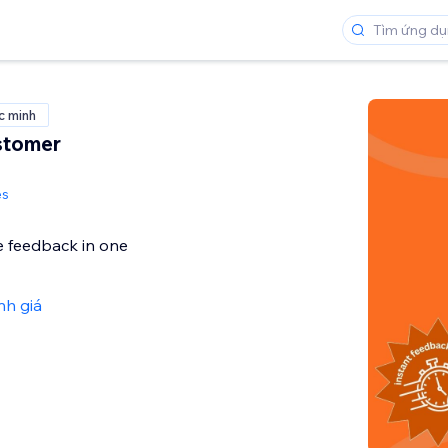
c minh
stomer
es
e feedback in one
nh giá