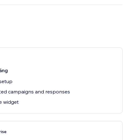
áng
setup
ited campaigns and responses
e widget
rise