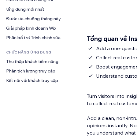
Video
Hội thoại
Mẫu trang
Thăm dò ý kiến
Giải pháp kho bãi
Ứng dụng mới nhất
PDF
Hiệu ứng hình ảnh
Trò chuyện
Giao hàng bỏ qua khâu vận 
Chia sẻ tệp
Được ưa chuộng tháng này
Nút và menu
chuyển
Bình luận
Tin tức
Biểu ngữ và Huy hiệu
Giải pháp kinh doanh Wix
Định giá và gói đăng ký
Điện thoại
Dịch vụ nội dung
Máy tính
Gọi vốn cộng đồng
Cộng đồng
Tổng quan về In
Phần bổ trợ Trình chỉnh sửa
Hiệu ứng văn bản
Tìm kiếm
Đồ ăn và thức uống
Đánh giá và chứng thực
CHỨC NĂNG ỨNG DỤNG
Thời tiết
Quản lý quan hệ khách hàng
Collect real custo
Thu thập khách tiềm năng
Bảng biểu
Boost engagement 
Phân tích lượng truy cập
Understand custom
Kết nối với khách truy cập
Turn visitors into in
to collect real custom
Add a clean, non-intr
opinions instantly. N
you understand what y