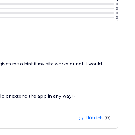
0
0
0
0
 gives me a hint if my site works or not. I would
lp or extend the app in any way! -
Hữu ích
(0)