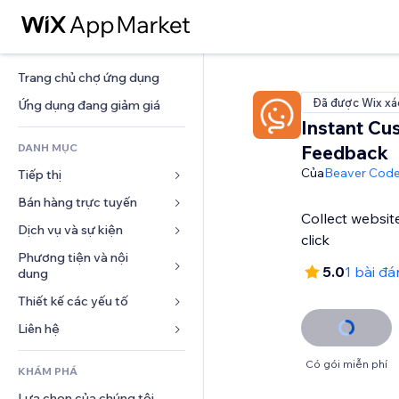
Trang chủ chợ ứng dụng
Đã được Wix xá
Ứng dụng đang giảm giá
Instant Cu
DANH MỤC
Feedback
Của
Beaver Cod
Tiếp thị
Bán hàng trực tuyến
Quảng cáo
Collect websit
Di động
Dịch vụ và sự kiện
Ứng dụng cho Cửa hàng
click
Phân tích
Vận chuyển và Giao hàng
Phương tiện và nội 
Khách sạn
5.0
1 bài đá
dung
Xã hội
Nút bán hàng
Sự kiện
Thiết kế các yếu tố
Bộ sưu tập ảnh
SEO
Khóa học trực tuyến
Nhà hàng
Âm nhạc
Tương tác
Bản đồ và dẫn đường
Liên hệ 
In theo yêu cầu
Bất động sản
Tệp phát thanh
Niêm yết trang web
Quyền riêng tư và bảo mật
Kế toán
Mẫu
Đặt dịch vụ
Có gói miễn phí
KHÁM PHÁ
Nhiếp ảnh
Email
Đồng hồ
Phiếu giảm giá và khách hàng 
Blog
trung thành
Lựa chọn của chúng tôi