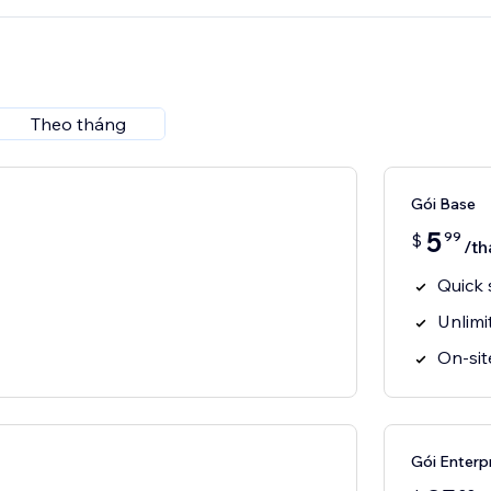
Theo tháng
Gói Base
5
99
$
/th
Quick 
Unlim
On-sit
Gói Enterp