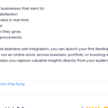
r businesses that want to:
tisfaction
back in real time
nt
re they grow
improvements
d seamless site integration, you can launch your first feed
un an online store, service business, portfolio, or booking 
ps you capture valuable insights directly from your audien
t listening to your customers.
emo ứng dụng
5