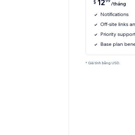
12
99
$
/tháng
Notifications
Off-site links 
Priority suppor
Base plan bene
* Giá tính bằng USD.