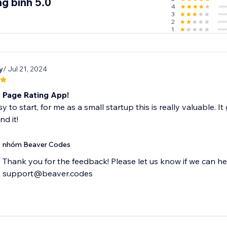
g bình 5.0
4
3
2
1
y
/ Jul 21, 2024
t Page Rating App!
 to start, for me as a small startup this is really valuable. It
d it!
nhóm Beaver Codes
Thank you for the feedback! Please let us know if we can he
support@beaver.codes