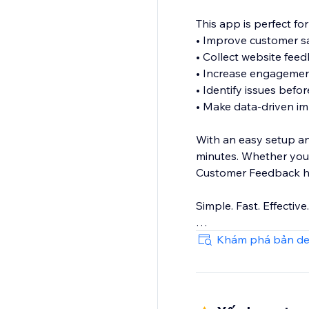
This app is perfect fo
• Improve customer sa
• Collect website feed
• Increase engageme
• Identify issues befo
• Make data-driven 
With an easy setup an
minutes. Whether you r
Customer Feedback hel
Simple. Fast. Effective.
Install today and star
Khám phá bản d