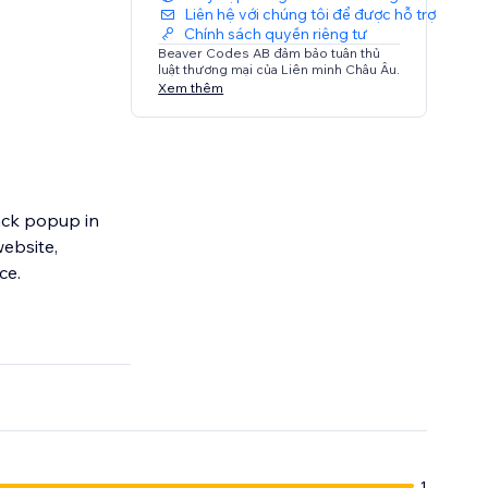
Liên hệ với chúng tôi để được hỗ trợ
Chính sách quyền riêng tư
Beaver Codes AB đảm bảo tuân thủ
luật thương mại của Liên minh Châu Âu.
Xem thêm
back popup in
website,
ce.
1