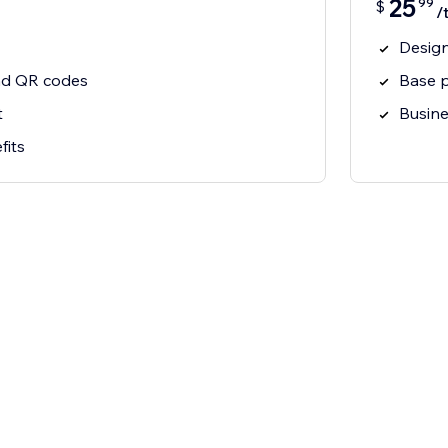
25
99
$
/
Design
and QR codes
Base p
t
Busine
fits