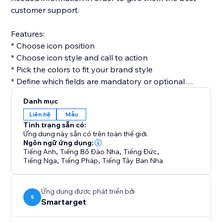
customer support.
Features:
* Choose icon position
* Choose icon style and call to action
* Pick the colors to fit your brand style
* Define which fields are mandatory or optional
* Get email for every form submission
Danh mục
* Get notifications on Telegram for every form
Liên hệ
Mẫu
submission (optional)
Tình trạng sẵn có:
Ứng dụng này sẵn có trên toàn thế giới.
Contact Form by Smartarget is the most efficient way
Ngôn ngữ ứng dụng:
Tiếng Anh
,
Tiếng Bồ Đào Nha
,
Tiếng Đức
,
to get customers contacting you by using a form. You
Tiếng Nga
,
Tiếng Pháp
,
Tiếng Tây Ban Nha
don’t need any development skills to use it. The app
works both on desktop and mobile devices.
Ứng dụng được phát triển bởi
S
Smartarget