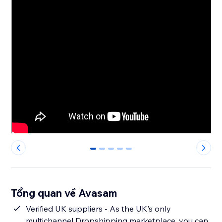
0
1
2
3
4
Tổng quan về Avasam
Verified UK suppliers - As the UK's only
multichannel Dropshipping marketplace, you can