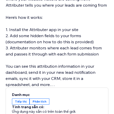
Attributer tells you where your leads are coming from
Here’s how it works:
1. Install the Attributer app in your site
2. Add some hidden fields to your forms
(documentation on how to do this is provided)
3. Attributer monitors where each lead comes from
and passes it through with each form submission
You can see this attribution information in your
dashboard, send it in your new lead notification
emails, sync it with your CRM, store it in a
spreadsheet, and more.
Danh mục
You’ll then be able to run reports in your CRM or
Tiếp thị
Phân tích
analytics tool that tell you things like:
Tình trạng sẵn có:
Ứng dụng này sẵn có trên toàn thế giới.