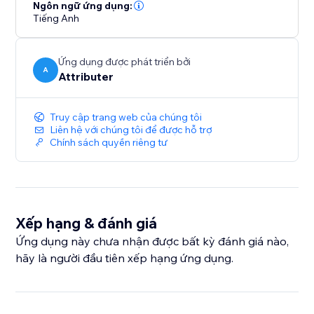
- How many leads you got from your Google Ads
Ngôn ngữ ứng dụng:
Tiếng Anh
campaigns
- How many customers you got from your Facebook
Ads
Ứng dụng được phát triển bởi
- How much revenue you generated from your
A
Attributer
LinkedIn ads
- And much more
Truy cập trang web của chúng tôi
Liên hệ với chúng tôi để được hỗ trợ
With a 14-day free trial and a simple setup process,
Chính sách quyền riêng tư
you're just minutes away from getting the insights you
need to generate more leads.
Xếp hạng & đánh giá
Ứng dụng này chưa nhận được bất kỳ đánh giá nào,
hãy là người đầu tiên xếp hạng ứng dụng.