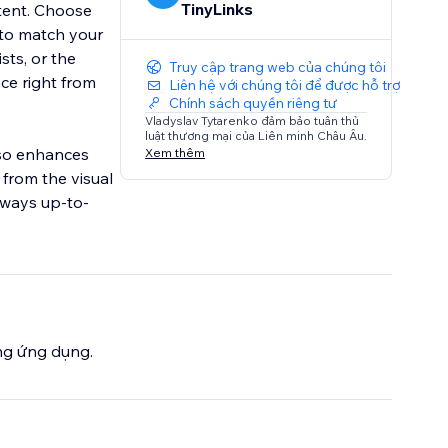
TinyLinks
tent. Choose
 to match your
sts, or the
Truy cập trang web của chúng tôi
nce right from
Liên hệ với chúng tôi để được hỗ trợ
Chính sách quyền riêng tư
Vladyslav Tytarenko đảm bảo tuân thủ
luật thương mại của Liên minh Châu Âu.
lso enhances
Xem thêm
from the visual
always up-to-
ng ứng dụng.