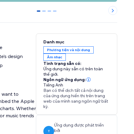
0
1
2
3
Danh mục
te
Phương tiện và nội dung
e’s design
Âm nhạc
Tình trạng sẵn có:
up
Ứng dụng này sẵn có trên toàn
thế giới.
Ngôn ngữ ứng dụng:
Tiếng Anh
Bạn có thể dịch tất cả nội dung
o want to
của ứng dụng hiển thị trên trang
 embed the Apple
web của mình sang ngôn ngữ bất
kỳ.
c charts. Whether
 or music trends
Ứng dụng được phát triển
bởi
T