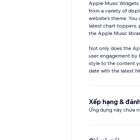
Apple Music Widgets 
from a variety of disp
website's theme. You c
latest chart-toppers, 
the Apple Music librar
Not only does the App
user engagement by br
style to the content y
date with the latest h
Xếp hạng & đánh
Ứng dụng này chưa nh