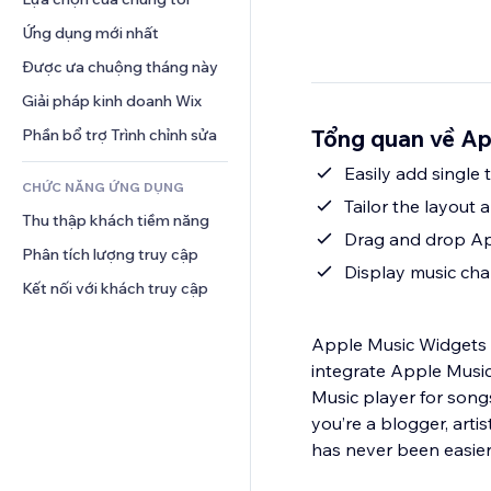
Video
Hội thoại
Mẫu trang
Thăm dò ý kiến
Giải pháp kho bãi
Ứng dụng mới nhất
PDF
Hiệu ứng hình ảnh
Trò chuyện
Giao hàng bỏ qua khâu vận 
Chia sẻ tệp
Được ưa chuộng tháng này
Nút và menu
chuyển
Bình luận
Tin tức
Biểu ngữ và Huy hiệu
Giải pháp kinh doanh Wix
Định giá và gói đăng ký
Điện thoại
Dịch vụ nội dung
Máy tính
Gọi vốn cộng đồng
Cộng đồng
Tổng quan về Ap
Phần bổ trợ Trình chỉnh sửa
Hiệu ứng văn bản
Tìm kiếm
Đồ ăn và thức uống
Đánh giá và chứng thực
Easily add single 
CHỨC NĂNG ỨNG DỤNG
Thời tiết
Quản lý quan hệ khách hàng
Tailor the layout
Thu thập khách tiềm năng
Bảng biểu
Drag and drop App
Phân tích lượng truy cập
Display music cha
Kết nối với khách truy cập
Apple Music Widgets i
integrate Apple Music
Music player for songs
you’re a blogger, arti
has never been easier