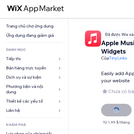
Trang chủ chợ ứng dụng
Đã được Wix xá
Ứng dụng đang giảm giá
Apple Mus
DANH MỤC
Widgets
Của
TinyLinks
Tiếp thị
Bán hàng trực tuyến
Quảng cáo
Easily add App
Di động
Dịch vụ và sự kiện
Ứng dụng cho Cửa hàng
your website
Phân tích
Vận chuyển và Giao hàng
Phương tiện và nội 
Khách sạn
Chưa có bà
dung
Xã hội
Nút bán hàng
Sự kiện
Thiết kế các yếu tố
Bộ sưu tập ảnh
SEO
Khóa học trực tuyến
Nhà hàng
Âm nhạc
Tương tác
Bản đồ và dẫn đường
Liên hệ 
In theo yêu cầu
Bất động sản
Tệp phát thanh
Niêm yết trang web
Quyền riêng tư và bảo mật
Kế toán
Mẫu
Đặt dịch vụ
Từ 1,99 $/tháng
KHÁM PHÁ
Nhiếp ảnh
Email
Đồng hồ
Phiếu giảm giá và khách hàng 
Blog
trung thành
Lựa chọn của chúng tôi