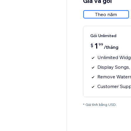
Giá và gói
Theo năm
Gói Unlimited
1
99
$
/tháng
Unlimited Widg
Display Songs,
Remove Water
Customer Supp
* Giá tính bằng USD.