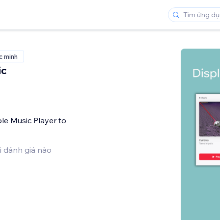
c minh
ic
le Music Player to
i đánh giá nào