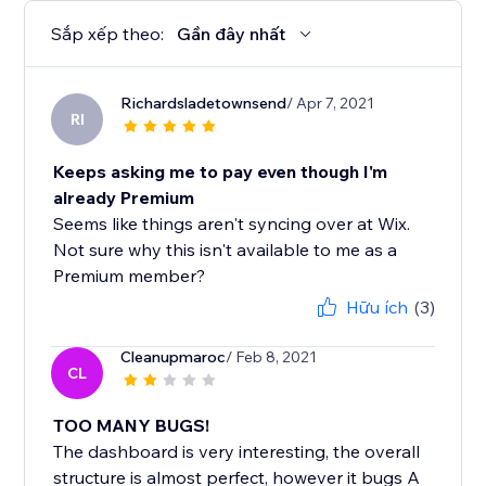
Sắp xếp theo:
Gần đây nhất
Richardsladetownsend
/ Apr 7, 2021
RI
Keeps asking me to pay even though I'm
already Premium
Seems like things aren't syncing over at Wix.
Not sure why this isn't available to me as a
Premium member?
Hữu ích
(3)
Cleanupmaroc
/ Feb 8, 2021
CL
TOO MANY BUGS!
The dashboard is very interesting, the overall
structure is almost perfect, however it bugs A