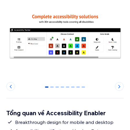
0
1
2
3
4
5
6
7
Tổng quan về Accessibility Enabler
Breakthrough design for mobile and desktop