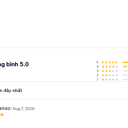
5
g bình 5.0
4
3
2
1
n đây nhất
t4940
/ Aug 7, 2026