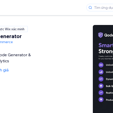
ợc Wix xác minh
enerator
ommerce
ode Generator &
ytics
h giá