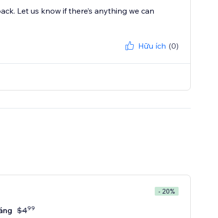
ack. Let us know if there’s anything we can
Hữu ích
(0)
- 20%
99
áng
$
4