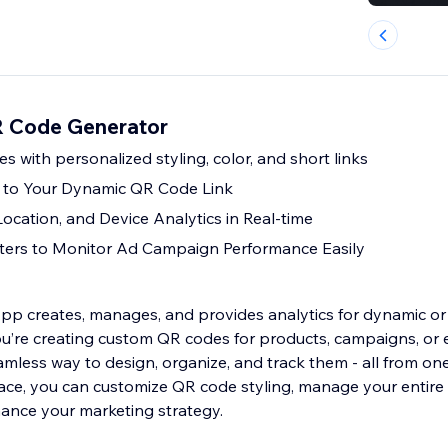
R Code Generator
 with personalized styling, color, and short links
s to Your Dynamic QR Code Link
ocation, and Device Analytics in Real-time
rs to Monitor Ad Campaign Performance Easily
p creates, manages, and provides analytics for dynamic or
u’re creating custom QR codes for products, campaigns, or 
mless way to design, organize, and track them - all from o
erface, you can customize QR code styling, manage your entire 
hance your marketing strategy.