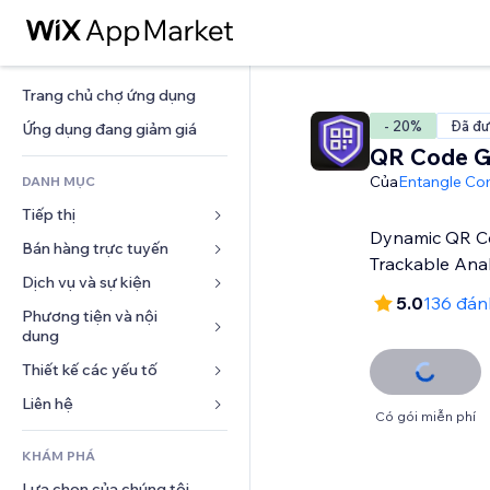
Trang chủ chợ ứng dụng
- 20%
Đã đư
Ứng dụng đang giảm giá
QR Code G
Của
Entangle C
DANH MỤC
Tiếp thị
Dynamic QR C
Bán hàng trực tuyến
Quảng cáo
Trackable Anal
Di động
Dịch vụ và sự kiện
Ứng dụng cho Cửa hàng
5.0
136 đán
Phân tích
Vận chuyển và Giao hàng
Phương tiện và nội 
Khách sạn
dung
Xã hội
Nút bán hàng
Sự kiện
Thiết kế các yếu tố
Bộ sưu tập ảnh
SEO
Khóa học trực tuyến
Nhà hàng
Âm nhạc
Tương tác
Bản đồ và dẫn đường
Liên hệ 
In theo yêu cầu
Bất động sản
Có gói miễn phí
Tệp phát thanh
Niêm yết trang web
Quyền riêng tư và bảo mật
Kế toán
Mẫu
Đặt dịch vụ
KHÁM PHÁ
Nhiếp ảnh
Email
Đồng hồ
Phiếu giảm giá và khách hàng 
Blog
trung thành
Lựa chọn của chúng tôi