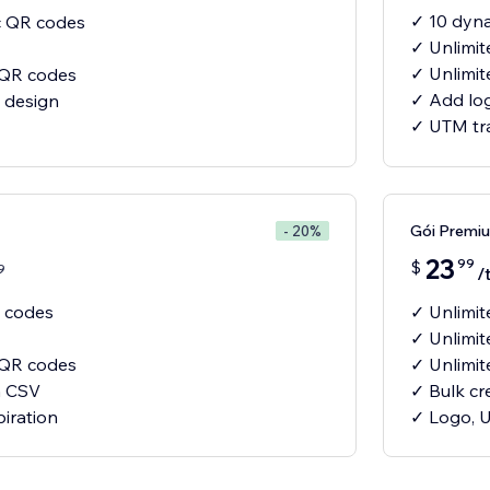
✓ 10 dyn
c QR codes
✓ Unlimit
✓ Unlimit
c QR codes
✓ Add lo
 design
Gói Premi
- 20%
23
99
$
9
/
 codes
✓ Unlimi
✓ Unlimit
c QR codes
✓ Unlimit
m CSV
✓ Bulk cr
iration
✓ Logo, U