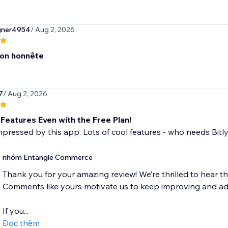
gner4954
/ Aug 2, 2026
ion honnête
7
/ Aug 2, 2026
Features Even with the Free Plan!
mpressed by this app. Lots of cool features - who needs Bitly
nhóm Entangle Commerce
Thank you for your amazing review! We’re thrilled to hear th
Comments like yours motivate us to keep improving and ad
If you...
Đọc thêm