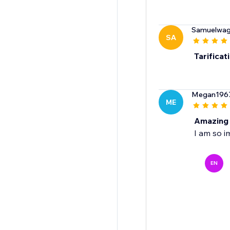
Samuelwa
SA
Tarificat
Megan196
ME
Amazing 
I am so i
EN