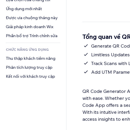
Video
Hội thoại
Mẫu trang
Thăm dò ý kiến
Giải pháp kho bãi
Ứng dụng mới nhất
PDF
Hiệu ứng hình ảnh
Trò chuyện
Giao hàng bỏ qua khâu vận 
Chia sẻ tệp
Được ưa chuộng tháng này
Nút và menu
chuyển
Bình luận
Tin tức
Biểu ngữ và Huy hiệu
Giải pháp kinh doanh Wix
Định giá và gói đăng ký
Điện thoại
Dịch vụ nội dung
Máy tính
Gọi vốn cộng đồng
Cộng đồng
Tổng quan về Q
Phần bổ trợ Trình chỉnh sửa
Hiệu ứng văn bản
Tìm kiếm
Đồ ăn và thức uống
Đánh giá và chứng thực
Generate QR Codes
CHỨC NĂNG ỨNG DỤNG
Thời tiết
Quản lý quan hệ khách hàng
Limitless Update
Thu thập khách tiềm năng
Bảng biểu
Track Scans with L
Phân tích lượng truy cập
Add UTM Paramete
Kết nối với khách truy cập
QR Code Generator Ap
with ease. Whether yo
Code App offers a sea
With its intuitive int
access insights to en