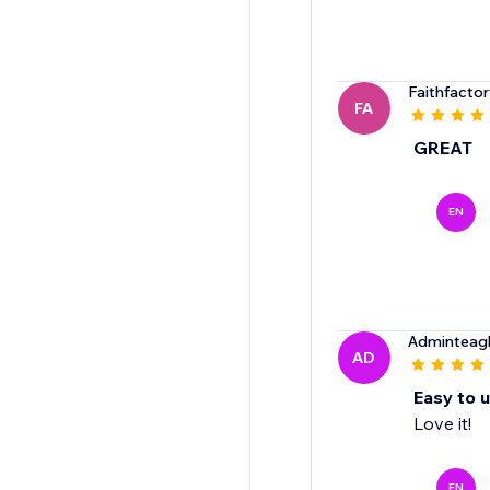
Faithfacto
FA
GREAT
EN
Adminteagl
AD
Easy to 
Love it!
EN