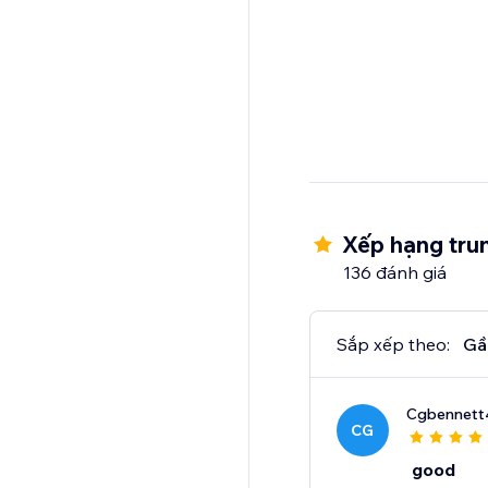
Xếp hạng trun
136 đánh giá
Sắp xếp theo:
Gầ
Cgbennet
CG
good