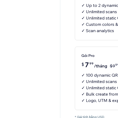
✓ Up to 2 dynami
✓ Unlimited scans
✓ Unlimited stati
✓ Custom colors &
✓ Scan analytics
Gói Pro
7
99
$
9
/tháng
$
9
✓ 100 dynamic QR
✓ Unlimited scans
✓ Unlimited stati
✓ Bulk create fro
✓ Logo, UTM & exp
* Giá tính bằng USD.