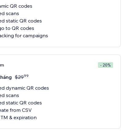
amic QR codes
ed scans
ed static QR codes
go to QR codes
um
- 20%
99
tháng
$
29
ted dynamic QR codes
ed scans
ed static QR codes
eate from CSV
TM & expiration