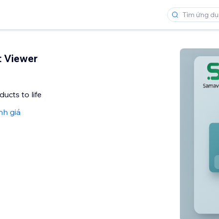
 Viewer
ucts to life
nh giá