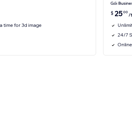
Gói Busine
25
00
$
/
a time for 3d image
Unlimi
24/7 
Online