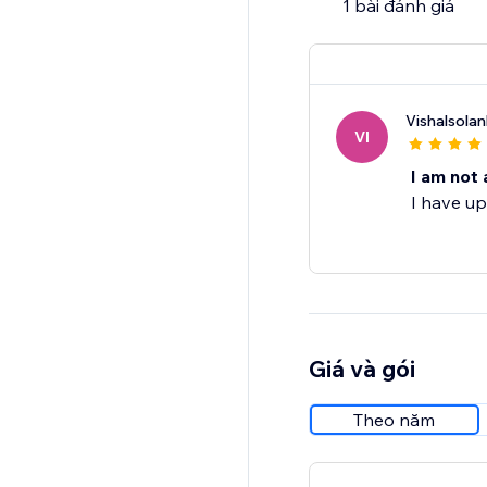
1 bài đánh giá
Start your free trial
Vishalsolan
VI
I am not 
I have up
Giá và gói
Theo năm