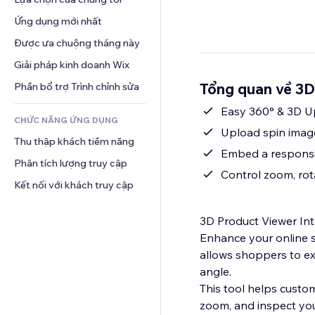
Video
Hội thoại
Mẫu trang
Thăm dò ý kiến
Giải pháp kho bãi
Ứng dụng mới nhất
PDF
Hiệu ứng hình ảnh
Trò chuyện
Giao hàng bỏ qua khâu vận 
Chia sẻ tệp
Được ưa chuộng tháng này
Nút và menu
chuyển
Bình luận
Tin tức
Biểu ngữ và Huy hiệu
Giải pháp kinh doanh Wix
Định giá và gói đăng ký
Điện thoại
Dịch vụ nội dung
Máy tính
Gọi vốn cộng đồng
Cộng đồng
Tổng quan về 3D
Phần bổ trợ Trình chỉnh sửa
Hiệu ứng văn bản
Tìm kiếm
Đồ ăn và thức uống
Đánh giá và chứng thực
Easy 360° & 3D U
CHỨC NĂNG ỨNG DỤNG
Thời tiết
Quản lý quan hệ khách hàng
Upload spin images
Thu thập khách tiềm năng
Bảng biểu
Embed a responsiv
Phân tích lượng truy cập
Control zoom, rot
Kết nối với khách truy cập
3D Product Viewer In
Enhance your online s
allows shoppers to exp
angle.
This tool helps custo
zoom, and inspect your