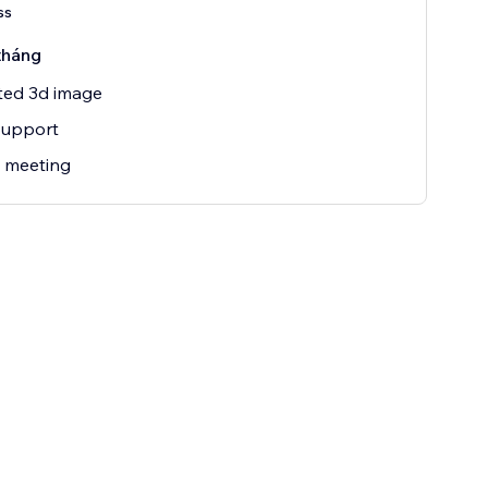
ss
tháng
ted 3d image
Support
 meeting