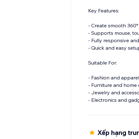
Key Features:
- Create smooth 360°
- Supports mouse, tou
- Fully responsive an
- Quick and easy setu
Suitable For:
- Fashion and appare
- Furniture and home
- Jewelry and accesso
- Electronics and gad
- Custom or handmade items
A more interactive pr
conversions.
Xếp hạng trun
Support is available 