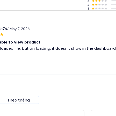
3
 today and elevate the way customers experience your product
2
1
ki76
/ May 7, 2026
able to view product.
loaded file, but on loading, it doesn't show in the dashboard.
Theo tháng