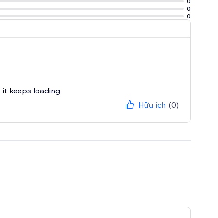
0
s.
0
0
 it keeps loading
Hữu ích
(0)