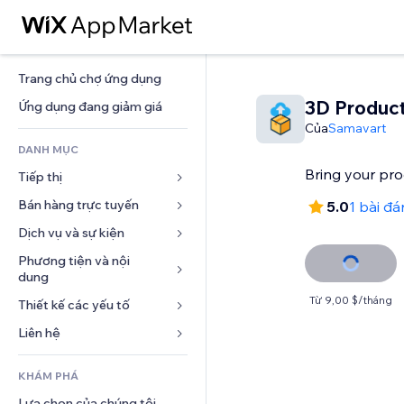
Trang chủ chợ ứng dụng
3D Product
Ứng dụng đang giảm giá
Của
Samavart
DANH MỤC
Bring your prod
Tiếp thị
Bán hàng trực tuyến
Quảng cáo
5.0
1 bài đá
Di động
Dịch vụ và sự kiện
Ứng dụng cho Cửa hàng
Phân tích
Vận chuyển và Giao hàng
Phương tiện và nội 
Khách sạn
dung
Xã hội
Nút bán hàng
Sự kiện
Từ 9,00 $/tháng
Thiết kế các yếu tố
Bộ sưu tập ảnh
SEO
Khóa học trực tuyến
Nhà hàng
Âm nhạc
Tương tác
Bản đồ và dẫn đường
Liên hệ 
In theo yêu cầu
Bất động sản
Tệp phát thanh
Niêm yết trang web
Quyền riêng tư và bảo mật
Kế toán
Mẫu
Đặt dịch vụ
KHÁM PHÁ
Nhiếp ảnh
Email
Đồng hồ
Phiếu giảm giá và khách hàng 
Blog
trung thành
Lựa chọn của chúng tôi