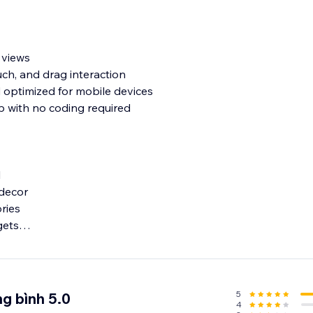
 views
ch, and drag interaction
d optimized for mobile devices
p with no coding required
l
 decor
ries
gets
oduct experience can increase engagement, reduce returns,
5
g bình 5.0
4
to assist with setup or any questions you may have.