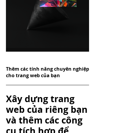
$w.onReady
(function
() {
let
wixCodeLaunchDate =
new
Date('
July 25, 2017
');
if
(Date.now() > wixCodeLaunchDate.getTime())
$w(
"#button1"
).label = "
Tell me more >
";
$w(
"#button1"
).link = "
http://wix.to/94BuAAs
";
}
});
Thêm các tính năng chuyên nghiệp
cho trang web của bạn
Xây dựng trang
web của riêng bạn
và thêm các công
cụ tích hợp để